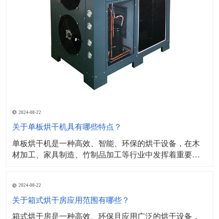
2024-08-22
关于单板烘干机具有哪些特点？
单板烘干机是一种高效、智能、环保的烘干设备，在木
材加工、家具制造、竹制品加工等行业中发挥着重要作
用。​其工作原理主要基于热传导和对流原理，设备内部
设有加热元件（如电加热管、蒸汽加热器等）通过加热
2024-08-22
产生热量，并将热量传递给单板，同时，设备内部的风
机或通风系统会产生气流，将单板表面的湿气带走，形
关于箱式烘干房应用范围有哪些？
成对流，加
箱式烘干房是一种高效、环保且应用广泛的烘干设备，