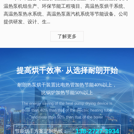
温热泵机组生产、环保节能工程项目、高温热泵烘干系统、
高温热泵热水系统、高温热泵蒸汽机系统等节能设备。公司
提供研发、设计、生...
了解更多
提高烘干效率· 从选择耐朗开始
耐朗热泵烘干装置比电热管加热节能40%以上，
比锅炉加热节能50%以上
The energy saving of the heat pump drying device is
more than 40% than that of the electric heating tube,
and more than 50% than that of the boiler
138-2727-3934
节能烘干方案定制热线：