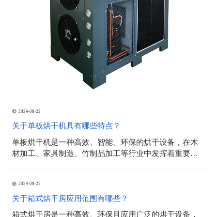
2024-08-22
关于单板烘干机具有哪些特点？
单板烘干机是一种高效、智能、环保的烘干设备，在木
材加工、家具制造、竹制品加工等行业中发挥着重要作
用。​其工作原理主要基于热传导和对流原理，设备内部
设有加热元件（如电加热管、蒸汽加热器等）通过加热
2024-08-22
产生热量，并将热量传递给单板，同时，设备内部的风
机或通风系统会产生气流，将单板表面的湿气带走，形
关于箱式烘干房应用范围有哪些？
成对流，加
箱式烘干房是一种高效、环保且应用广泛的烘干设备，