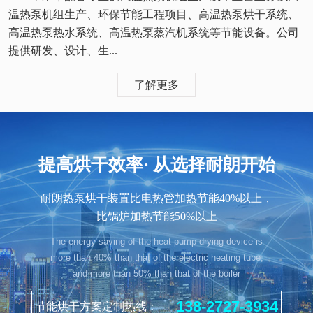
温热泵机组生产、环保节能工程项目、高温热泵烘干系统、
高温热泵热水系统、高温热泵蒸汽机系统等节能设备。公司
提供研发、设计、生...
了解更多
提高烘干效率· 从选择耐朗开始
耐朗热泵烘干装置比电热管加热节能40%以上，
比锅炉加热节能50%以上
The energy saving of the heat pump drying device is
more than 40% than that of the electric heating tube,
and more than 50% than that of the boiler
138-2727-3934
节能烘干方案定制热线：